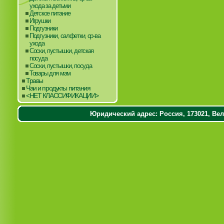
ухода за детьми
Детское питание
Игрушки
Подгузники
Подгузники, салфетки, ср-ва
ухода
Соски, пустышки, детская
посуда
Соски, пустышки, посуда
Товары для мам
Травы
Чаи и продукты питания
<НЕТ КЛАССИФИКАЦИИ>
Юридический адрес: Россия, 173021, Вели