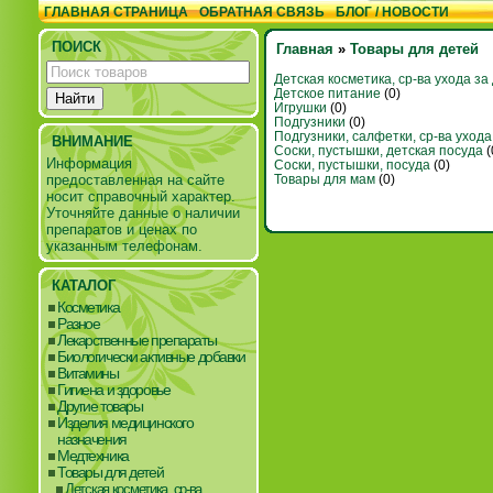
ГЛАВНАЯ СТРАНИЦА
ОБРАТНАЯ СВЯЗЬ
БЛОГ / НОВОСТИ
ПОИСК
Главная
»
Товары для детей
Детская косметика, ср-ва ухода за
Детское питание
(0)
Игрушки
(0)
Подгузники
(0)
Подгузники, салфетки, ср-ва ухода
ВНИМАНИЕ
Соски, пустышки, детская посуда
(
Информация
Соски, пустышки, посуда
(0)
Товары для мам
(0)
предоставленная на сайте
носит справочный характер.
Уточняйте данные о наличии
препаратов и ценах по
указанным телефонам.
КАТАЛОГ
Косметика
Разное
Лекарственные препараты
Биологически активные добавки
Витамины
Гигиена и здоровье
Другие товары
Изделия медицинского
назначения
Медтехника
Товары для детей
Детская косметика, ср-ва