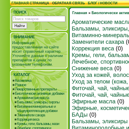
ГЛАВНАЯ СТРАНИЦА
ОБРАТНАЯ СВЯЗЬ
БЛОГ / НОВОСТИ
ПОИСК
Главная
»
Биологически акти
Ароматические масл
Бальзамы, эликсиры
Витаминно-минераль
ВНИМАНИЕ
Заменители сахара
(
Информация
предоставленная на сайте
Коррекция веса
(0)
носит справочный характер.
Кремы, гели, бальза
Уточняйте данные о наличии
препаратов и ценах по
Лечебное, спортивно
указанным телефонам.
Снижение веса
(0)
Уход за кожей, воло
КАТАЛОГ
Косметика
Уход за телом (кожа,
Разное
Фиточай, чай, чайны
Лекарственные препараты
Биологически активные добавки
Фиточай, чай, чайны
Ароматические масла
Эфирные масла
(0)
Бальзамы, эликсиры, сиропы
Витаминно-минеральные и
Эфирные, косметиче
общеукрепляющие добавки
БАДы
(0)
Заменители сахара
Коррекция веса
Бальзамы, эликсиры
Кремы, гели, бальзамы, мази
Витаминоподобные 
Лечебное, спортивное и