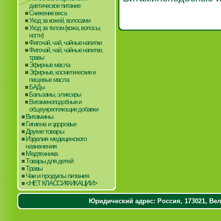
диетическое питание
Снижение веса
Уход за кожей, волосами
Уход за телом (кожа, волосы,
ногти)
Фиточай, чай, чайные напитки
Фиточай, чай, чайные напитки,
травы
Эфирные масла
Эфирные, косметические и
пищевые масла
БАДы
Бальзамы, эликсиры
Витаминоподобные и
общеукрепляющие добавки
Витамины
Гигиена и здоровье
Другие товары
Изделия медицинского
назначения
Медтехника
Товары для детей
Травы
Чаи и продукты питания
<НЕТ КЛАССИФИКАЦИИ>
Юридический адрес: Россия, 173021, Вели