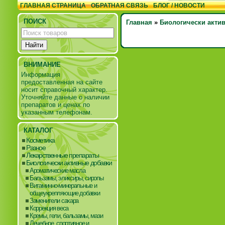
ГЛАВНАЯ СТРАНИЦА
ОБРАТНАЯ СВЯЗЬ
БЛОГ / НОВОСТИ
ПОИСК
Главная
»
Биологически акти
ВНИМАНИЕ
Информация
предоставленная на сайте
носит справочный характер.
Уточняйте данные о наличии
препаратов и ценах по
указанным телефонам.
КАТАЛОГ
Косметика
Разное
Лекарственные препараты
Биологически активные добавки
Ароматические масла
Бальзамы, эликсиры, сиропы
Витаминно-минеральные и
общеукрепляющие добавки
Заменители сахара
Коррекция веса
Кремы, гели, бальзамы, мази
Лечебное, спортивное и