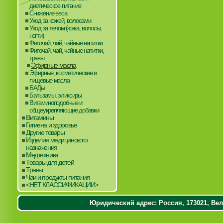
диетическое питание
Снижение веса
Уход за кожей, волосами
Уход за телом (кожа, волосы,
ногти)
Фиточай, чай, чайные напитки
Фиточай, чай, чайные напитки,
травы
Эфирные масла
Эфирные, косметические и
пищевые масла
БАДы
Бальзамы, эликсиры
Витаминоподобные и
общеукрепляющие добавки
Витамины
Гигиена и здоровье
Другие товары
Изделия медицинского
назначения
Медтехника
Товары для детей
Травы
Чаи и продукты питания
<НЕТ КЛАССИФИКАЦИИ>
Юридический адрес: Россия, 173021, Вели