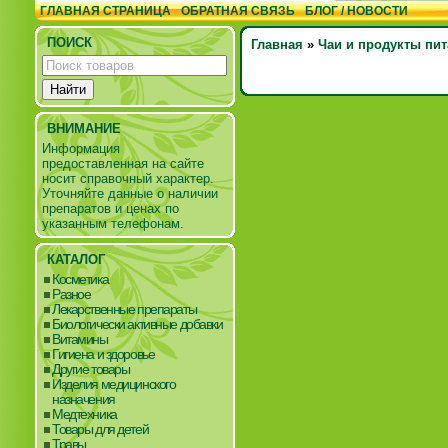
ГЛАВНАЯ СТРАНИЦА
ОБРАТНАЯ СВЯЗЬ
БЛОГ / НОВОСТИ
ПОИСК
Главная
»
Чаи и продукты пи
ВНИМАНИЕ
Информация
предоставленная на сайте
носит справочный характер.
Уточняйте данные о наличии
препаратов и ценах по
указанным телефонам.
КАТАЛОГ
Косметика
Разное
Лекарственные препараты
Биологически активные добавки
Витамины
Гигиена и здоровье
Другие товары
Изделия медицинского
назначения
Медтехника
Товары для детей
Травы