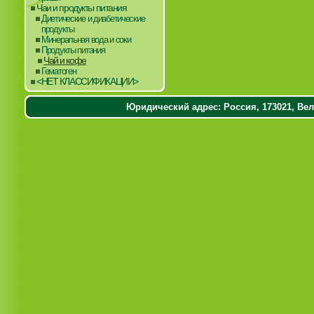
Чаи и продукты питания
Диетические и диабетические
продукты
Минеральная вода и соки
Продукты питания
Чай и кофе
Гематоген
<НЕТ КЛАССИФИКАЦИИ>
Юридический адрес: Россия, 173021, Вели