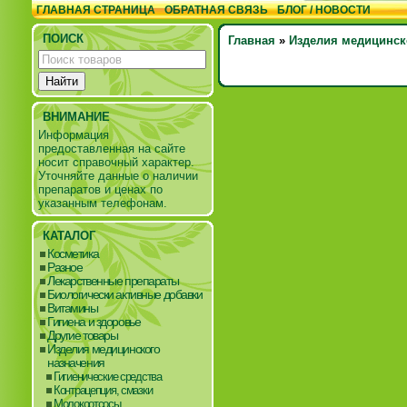
ГЛАВНАЯ СТРАНИЦА
ОБРАТНАЯ СВЯЗЬ
БЛОГ / НОВОСТИ
ПОИСК
Главная
»
Изделия медицинск
ВНИМАНИЕ
Информация
предоставленная на сайте
носит справочный характер.
Уточняйте данные о наличии
препаратов и ценах по
указанным телефонам.
КАТАЛОГ
Косметика
Разное
Лекарственные препараты
Биологически активные добавки
Витамины
Гигиена и здоровье
Другие товары
Изделия медицинского
назначения
Гигиенические средства
Контрацепция, смазки
Молокоотсосы