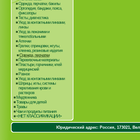
Одежда, перчатки, бахилы
Ортопедия, бандажи, пояса,
фиксаторы
Тесты, диагностика
Уход за контактными линзами,
линзы
Уход за лежачими и
тяжелобольными
Аптечки
Грелки, спринцовки, жгуты,
клеенка, резиновые изделия
Одежда, перчатки
Перевязочные материалы
Пластыри, горчичники, клей
медицинский
Разное
Уход за контактными линзами
Шприцы, иглы, системы
переливания крови и
растворов
Медтехника
Товары для детей
Травы
Чаи и продукты питания
<НЕТ КЛАССИФИКАЦИИ>
Юридический адрес: Россия, 173021, Вели