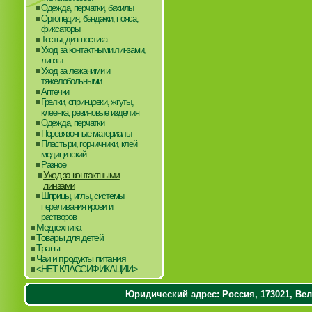
Одежда, перчатки, бахилы
Ортопедия, бандажи, пояса,
фиксаторы
Тесты, диагностика
Уход за контактными линзами,
линзы
Уход за лежачими и
тяжелобольными
Аптечки
Грелки, спринцовки, жгуты,
клеенка, резиновые изделия
Одежда, перчатки
Перевязочные материалы
Пластыри, горчичники, клей
медицинский
Разное
Уход за контактными
линзами
Шприцы, иглы, системы
переливания крови и
растворов
Медтехника
Товары для детей
Травы
Чаи и продукты питания
<НЕТ КЛАССИФИКАЦИИ>
Юридический адрес: Россия, 173021, Вели