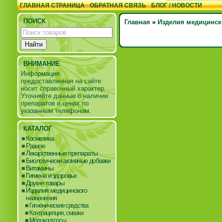
ГЛАВНАЯ СТРАНИЦА
ОБРАТНАЯ СВЯЗЬ
БЛОГ / НОВОСТИ
ПОИСК
Главная
»
Изделия медицинск
ВНИМАНИЕ
Информация
предоставленная на сайте
носит справочный характер.
Уточняйте данные о наличии
препаратов и ценах по
указанным телефонам.
КАТАЛОГ
Косметика
Разное
Лекарственные препараты
Биологически активные добавки
Витамины
Гигиена и здоровье
Другие товары
Изделия медицинского
назначения
Гигиенические средства
Контрацепция, смазки
Молокоотсосы