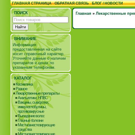
ГЛАВНАЯ СТРАНИЦА
ОБРАТНАЯ СВЯЗЬ
БЛОГ / НОВОСТИ
ПОИСК
Главная
»
Лекарственные пре
ВНИМАНИЕ
Информация
предоставленная на сайте
носит справочный характер.
Уточняйте данные о наличии
препаратов и ценах по
указанным телефонам.
КАТАЛОГ
Косметика
Разное
Лекарственные препараты
Анальгетики, НПВС
Вакцины, сыворотки,
иммуноглобулины,
противовирусные
Выпадение волос
Глазные болезни
Местноанестезирующие
средства
Местноанестезирующие