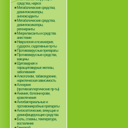
средства, наркоз
Метаболические средства,
дезинтоксикаторы,
антиоксиданты
Метаболические средства,
дезинтоксикаторы,
регенеранты
Миорелаксанты и средства
анестезии
Неврология и психиатрия,
судороги, седативные пр-ты
Противовирусные препараты
Противовирусные средства,
вакцины
Щитовидная и
паращитовидные железы,
заболевания
Алкоголизм, табакокурение,
наркотическая зависимость
Аллергия
(противоаллергические пр-ты)
Анемия, болезни крови,
кровотечения
Антибактериальные и
противомикробные препараты
Антисептические, вяжущие и
дезинфицирующие средства
Боль, спазмы, температура,
воспаление
Геморрой