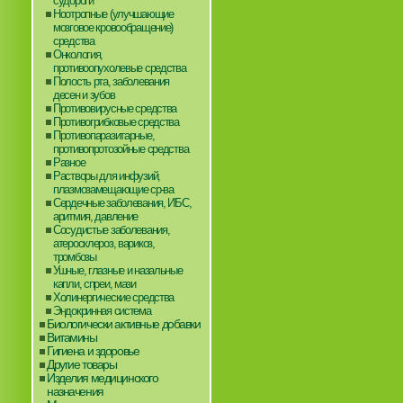
судороги
Ноотропные (улучшающие
мозговое кровообращение)
средства
Онкология,
противоопухолевые средства
Полость рта, заболевания
десен и зубов
Противовирусные средства
Противогрибковые средства
Противопаразитарные,
противопротозойные средства
Разное
Растворы для инфузий,
плазмозамещающие ср-ва
Сердечные заболевания, ИБС,
аритмия, давление
Сосудистые заболевания,
атеросклероз, варикоз,
тромбозы
Ушные, глазные и назальные
капли, спреи, мази
Холинергические средства
Эндокринная система
Биологически активные добавки
Витамины
Гигиена и здоровье
Другие товары
Изделия медицинского
назначения