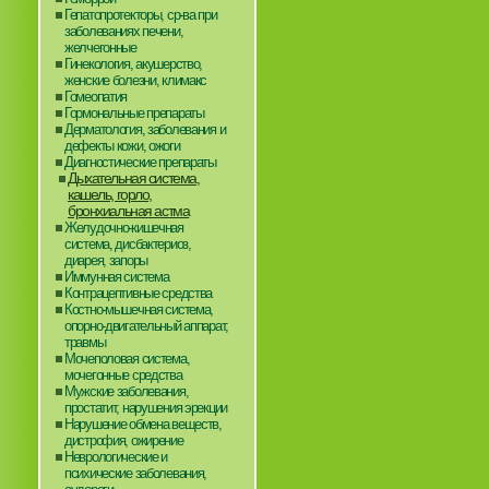
Гепатопротекторы, ср-ва при
заболеваниях печени,
желчегонные
Гинекология, акушерство,
женские болезни, климакс
Гомеопатия
Гормональные препараты
Дерматология, заболевания и
дефекты кожи, ожоги
Диагностические препараты
Дыхательная система,
кашель, горло,
бронхиальная астма
Желудочно-кишечная
система, дисбактериоз,
диарея, запоры
Иммунная система
Контрацептивные средства
Костно-мышечная система,
опорно-двигательный аппарат,
травмы
Мочеполовая система,
мочегонные средства
Мужские заболевания,
простатит, нарушения эрекции
Нарушение обмена веществ,
дистрофия, ожирение
Неврологические и
психические заболевания,