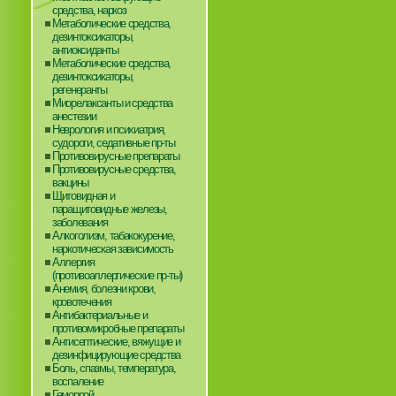
средства, наркоз
Метаболические средства,
дезинтоксикаторы,
антиоксиданты
Метаболические средства,
дезинтоксикаторы,
регенеранты
Миорелаксанты и средства
анестезии
Неврология и психиатрия,
судороги, седативные пр-ты
Противовирусные препараты
Противовирусные средства,
вакцины
Щитовидная и
паращитовидные железы,
заболевания
Алкоголизм, табакокурение,
наркотическая зависимость
Аллергия
(противоаллергические пр-ты)
Анемия, болезни крови,
кровотечения
Антибактериальные и
противомикробные препараты
Антисептические, вяжущие и
дезинфицирующие средства
Боль, спазмы, температура,
воспаление
Геморрой