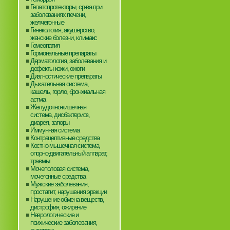
Гепатопротекторы, ср-ва при
заболеваниях печени,
желчегонные
Гинекология, акушерство,
женские болезни, климакс
Гомеопатия
Гормональные препараты
Дерматология, заболевания и
дефекты кожи, ожоги
Диагностические препараты
Дыхательная система,
кашель, горло, бронхиальная
астма
Желудочно-кишечная
система, дисбактериоз,
диарея, запоры
Иммунная система
Контрацептивные средства
Костно-мышечная система,
опорно-двигательный аппарат,
травмы
Мочеполовая система,
мочегонные средства
Мужские заболевания,
простатит, нарушения эрекции
Нарушение обмена веществ,
дистрофия, ожирение
Неврологические и
психические заболевания,