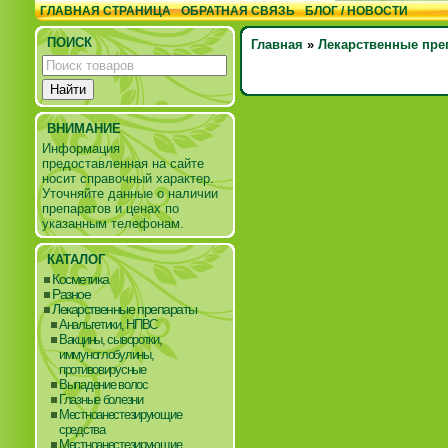
ГЛАВНАЯ СТРАНИЦА
ОБРАТНАЯ СВЯЗЬ
БЛОГ / НОВОСТИ
ПОИСК
Главная
»
Лекарственные пре
ВНИМАНИЕ
Информация
предоставленная на сайте
носит справочный характер.
Уточняйте данные о наличии
препаратов и ценах по
указанным телефонам.
КАТАЛОГ
Косметика
Разное
Лекарственные препараты
Анальгетики, НПВС
Вакцины, сыворотки,
иммуноглобулины,
противовирусные
Выпадение волос
Глазные болезни
Местноанестезирующие
средства
Местноанестезирующие