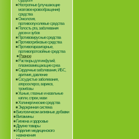
судороги
Ноотропные (улучшающие
мозговое кровообращение)
средства
Онкология,
противоопухолевые средства
Полость рта, заболевания
десен и зубов
Противовирусные средства
Противогрибковые средства
Противопаразитарные,
противопротозойные средства
Разное
Растворы для инфузий,
плазмозамещающие ср-ва
Сердечные заболевания, ИБС,
аритмия, давление
Сосудистые заболевания,
атеросклероз, варикоз,
тромбозы
Ушные, глазные и назальные
капли, спреи, мази
Холинергические средства
Эндокринная система
Биологически активные добавки
Витамины
Гигиена и здоровье
Другие товары
Изделия медицинского
назначения