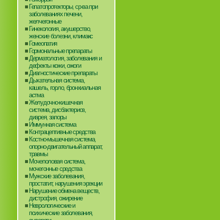
Гепатопротекторы, ср-ва при
заболеваниях печени,
желчегонные
Гинекология, акушерство,
женские болезни, климакс
Гомеопатия
Гормональные препараты
Дерматология, заболевания и
дефекты кожи, ожоги
Диагностические препараты
Дыхательная система,
кашель, горло, бронхиальная
астма
Желудочно-кишечная
система, дисбактериоз,
диарея, запоры
Иммунная система
Контрацептивные средства
Костно-мышечная система,
опорно-двигательный аппарат,
травмы
Мочеполовая система,
мочегонные средства
Мужские заболевания,
простатит, нарушения эрекции
Нарушение обмена веществ,
дистрофия, ожирение
Неврологические и
психические заболевания,