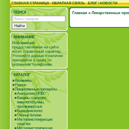
ГЛАВНАЯ СТРАНИЦА
ОБРАТНАЯ СВЯЗЬ
БЛОГ / НОВОСТИ
ПОИСК
Главная
»
Лекарственные пре
ВНИМАНИЕ
Информация
предоставленная на сайте
носит справочный характер.
Уточняйте данные о наличии
препаратов и ценах по
указанным телефонам.
КАТАЛОГ
Косметика
Разное
Лекарственные препараты
Анальгетики, НПВС
Вакцины, сыворотки,
иммуноглобулины,
противовирусные
Выпадение волос
Глазные болезни
Местноанестезирующие
средства
Местноанестезирующие