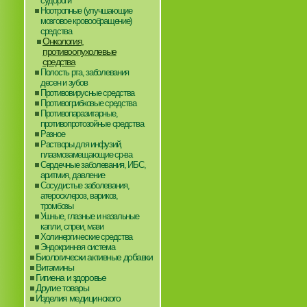
судороги
Ноотропные (улучшающие
мозговое кровообращение)
средства
Онкология,
противоопухолевые
средства
Полость рта, заболевания
десен и зубов
Противовирусные средства
Противогрибковые средства
Противопаразитарные,
противопротозойные средства
Разное
Растворы для инфузий,
плазмозамещающие ср-ва
Сердечные заболевания, ИБС,
аритмия, давление
Сосудистые заболевания,
атеросклероз, варикоз,
тромбозы
Ушные, глазные и назальные
капли, спреи, мази
Холинергические средства
Эндокринная система
Биологически активные добавки
Витамины
Гигиена и здоровье
Другие товары
Изделия медицинского