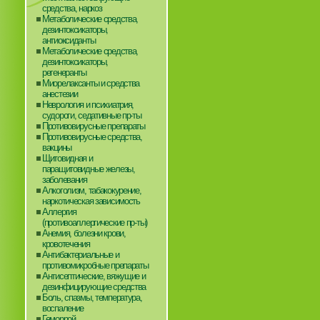
средства, наркоз
Метаболические средства,
дезинтоксикаторы,
антиоксиданты
Метаболические средства,
дезинтоксикаторы,
регенеранты
Миорелаксанты и средства
анестезии
Неврология и психиатрия,
судороги, седативные пр-ты
Противовирусные препараты
Противовирусные средства,
вакцины
Щитовидная и
паращитовидные железы,
заболевания
Алкоголизм, табакокурение,
наркотическая зависимость
Аллергия
(противоаллергические пр-ты)
Анемия, болезни крови,
кровотечения
Антибактериальные и
противомикробные препараты
Антисептические, вяжущие и
дезинфицирующие средства
Боль, спазмы, температура,
воспаление
Геморрой